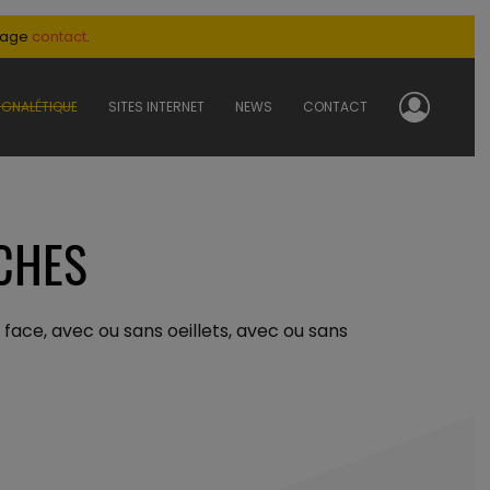
 page
contact
.
IGNALÉTIQUE
SITES INTERNET
NEWS
CONTACT
CHES
face, avec ou sans oeillets, avec ou sans