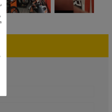
u
e
s
e